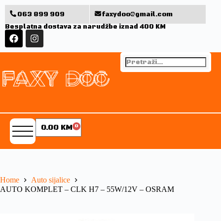
063 899 909
faxydoo@gmail.com
Besplatna dostava za narudžbe iznad 400 KM
0.00
KM
0
Home
Auto sijalice
AUTO KOMPLET – CLK H7 – 55W/12V – OSRAM