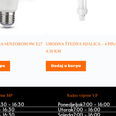
 SA SENZOROM 9W E27
UBODNA ŠTEDNA SIJALICA – 4 PIN
4.50
KM
rpu
Dodaj u korpu
jeme MP
Radno vrijeme VP
:30 - 16:30
Ponedjeljak
7:00 - 16:00
- 16:30
Utorak
7:00 - 16:00
- 16:30
Srijeda
7:00 - 16:00