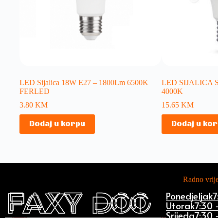
LED Sijalica 18W E27 – 1800Lm 6500K
LED SIJALICA
FERLED
4000K
3.80
KM
15.65
KM
Dodaj u korpu
Dodaj u ko
Radno vri
Ponedjeljak
7
Utorak
7:30 
Srijeda
7:30 