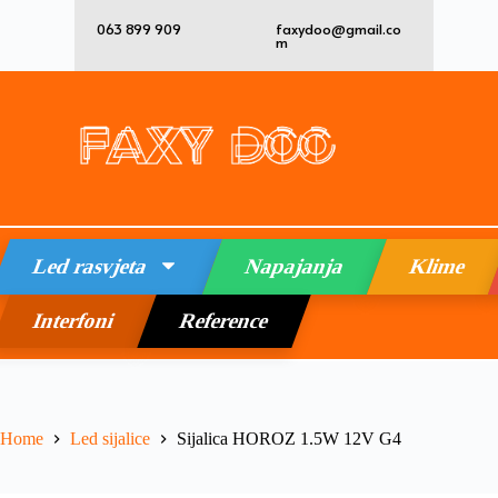
063 899 909
faxydoo@gmail.co
m
Led rasvjeta
Napajanja
Klime
Interfoni
Reference
Home
Led sijalice
Sijalica HOROZ 1.5W 12V G4