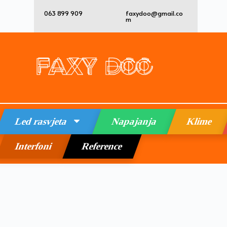
063 899 909
faxydoo@gmail.co
m
Led rasvjeta
Napajanja
Klime
Interfoni
Reference