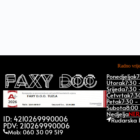
Radno vri
Ponedjeljak
7
Utorak
7:30 
Srijeda
7:30 
Četvrtak
7:3
Petak
7:30 -
Subota
8:00 
Nedjelja
NE
ID: 4210269990006
Rudarska 1
PDV: 210269990006
Mob: 060 30 09 519