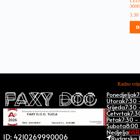
LED 
3000
3.30
D
Radno vri
Ponedjeljak
7
Utorak
7:30 
Srijeda
7:30 
Četvrtak
7:3
Petak
7:30 -
Subota
8:00 
Nedjelja
NE
ID: 4210269990006
Rudarska 1