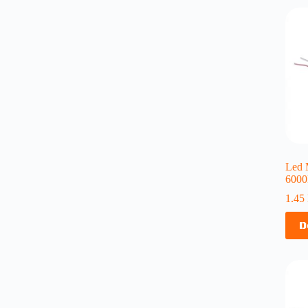
Led 
6000
1.45
D