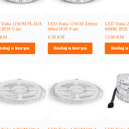
 Traka 11W/M PLAVA
LED Traka 11W/M Zelena
LED Traka 
d IP20 V-tac
60led IP20 V-tac
6000K IP20 
KM
6.50
KM
13.00
KM
odaj u korpu
Dodaj u korpu
Dodaj u