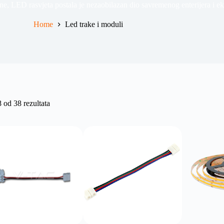
, LED rasvjeta postala je nezaobilazan dio savremenog enterijera i eks
Home
Led trake i moduli
 od 38 rezultata