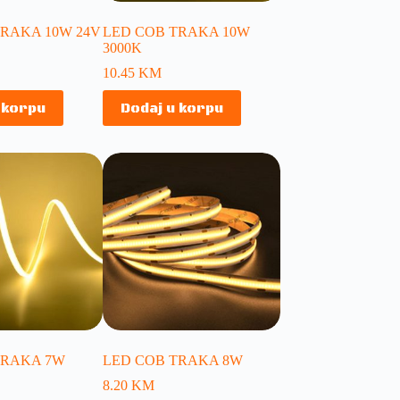
TRAKA 10W 24V
LED COB TRAKA 10W
3000K
10.45
KM
 korpu
Dodaj u korpu
TRAKA 7W
LED COB TRAKA 8W
8.20
KM