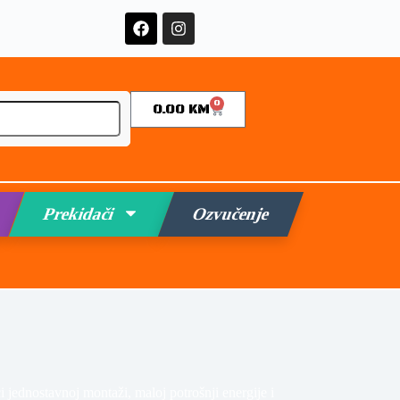
0
0.00
KM
Prekidači
Ozvučenje
i jednostavnoj montaži, maloj potrošnji energije i