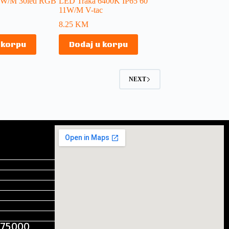
4W/M 30led RGB
LED Traka 6400K IP65 60
11W/M V-tac
8.25
KM
 korpu
Dodaj u korpu
NEXT
, 75000