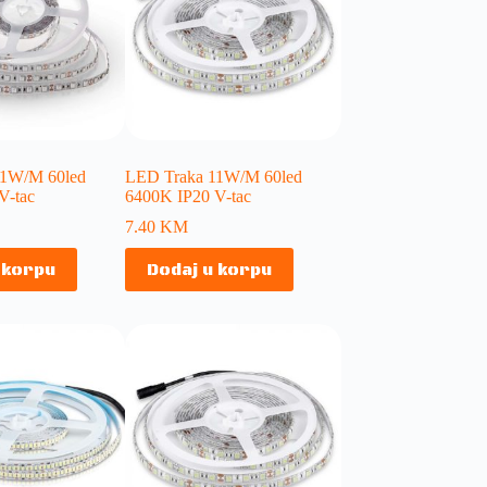
11W/M 60led
LED Traka 11W/M 60led
V-tac
6400K IP20 V-tac
7.40
KM
 korpu
Dodaj u korpu