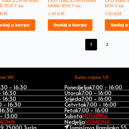
Traka 4,2W/M 60led
LED Traka 4,2W/M 60led
LED Traka 
K IP20 V-tac
6400K IP20 V-tac
IP20 V-tac
KM
3.30
KM
5.65
KM
odaj u korpu
Dodaj u korpu
Dodaj u
1
2
jeme MP
Radno vrijeme VP
:30 - 16:30
Ponedjeljak
7:00 - 16:00
- 16:30
Utorak
7:00 - 16:00
- 16:30
Srijeda
7:00 - 16:00
0 - 16:30
Četvrtak
7:00 - 16:00
 16:30
Petak
7:00 - 16:00
- 13:00
Subota
NERADNA
RADNA
Nedjelja
NERADNA
9, 75000 Tuzla
Tomislava Ramljaka 55