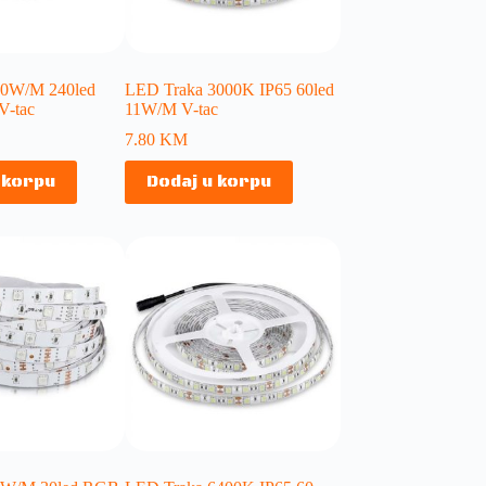
20W/M 240led
LED Traka 3000K IP65 60led
V-tac
11W/M V-tac
7.80
KM
 korpu
Dodaj u korpu