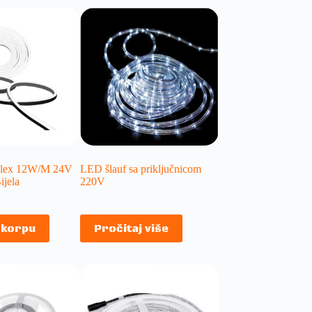
lex 12W/M 24V
LED šlauf sa priključnicom
ijela
220V
 korpu
Pročitaj više