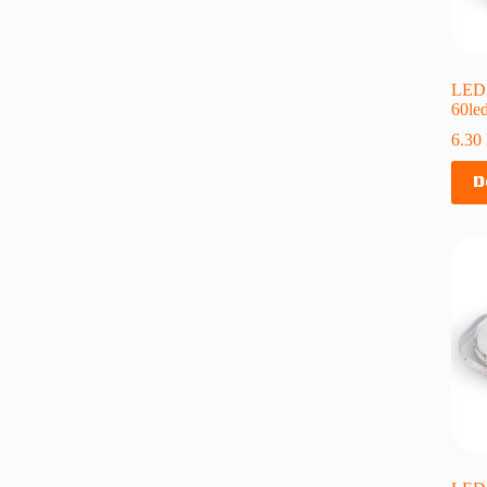
LED
60le
6.30
D