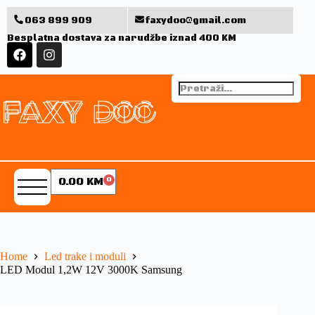
063 899 909
faxydoo@gmail.com
Besplatna dostava za narudžbe iznad 400 KM
0.00
KM
0
Home
Led trake i moduli
LED Modul 1,2W 12V 3000K Samsung