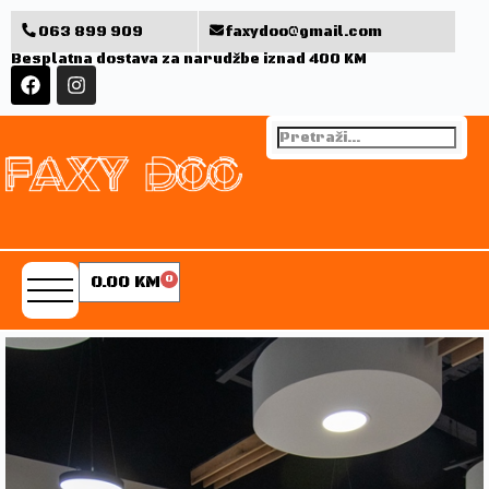
063 899 909
faxydoo@gmail.com
Besplatna dostava za narudžbe iznad 400 KM
0.00
KM
0