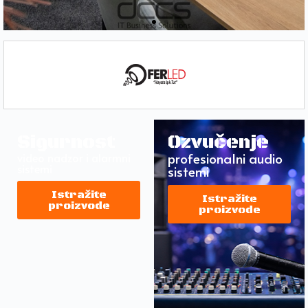
Pogledajte sve naše projekte
Faxy doo Tuzla – osvijetlite vaš biznis modernim i pouzdanim
rješenjima koja ostavljaju snažan prvi dojam i podižu vaš brend na
viši nivo.
Pogledaj reference
Sigurnost
Ozvučenje
profesionalni audio
video nadzor i alarmni
sistemi
sistemi
Istražite
Istražite
proizvode
proizvode