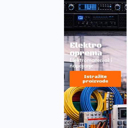
Elektro
oprema
Elektromaterijal i
napajanje
Istražite
proizvode