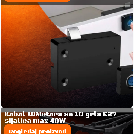
Kabal 10Metara sa 10 grla E27
sijalica max 40W
Pogledaj proizvod