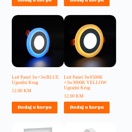
Dodaj u korpu
Dodaj u korpu
Led Panel 3w+3wBLUE
Led Panel 3w6500K
Ugradni Krug
+3w3000K YELLOW
Ugradni Krug
12.00
KM
12.00
KM
Dodaj u korpu
Dodaj u korpu