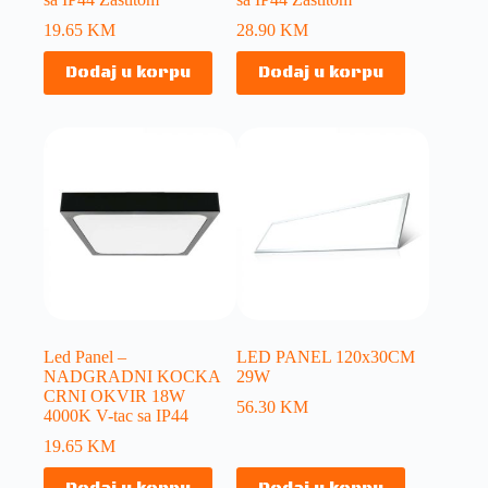
19.65
KM
28.90
KM
Dodaj u korpu
Dodaj u korpu
Led Panel –
LED PANEL 120x30CM
NADGRADNI KOCKA
29W
CRNI OKVIR 18W
56.30
KM
4000K V-tac sa IP44
19.65
KM