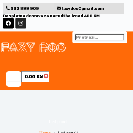
063 899 909
faxydoo@gmail.com
Besplatna dostava za narudžbe iznad 400 KM
0.00
KM
0
Led paneli