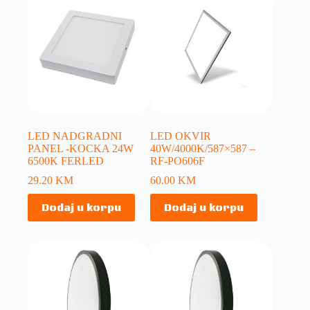
LED NADGRADNI
LED OKVIR
PANEL -KOCKA 24W
40W/4000K/587×587 –
6500K FERLED
RF-PO606F
29.20
KM
60.00
KM
Dodaj u korpu
Dodaj u korpu