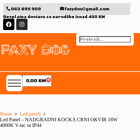
063 899 909
faxydoo@gmail.com
Besplatna dostava za narudžbe iznad 400 KM
0.00
KM
0
Home
Led paneli
Led Panel – NADGRADNI KOCKA CRNI OKVIR 18W
4000K V-tac sa IP44