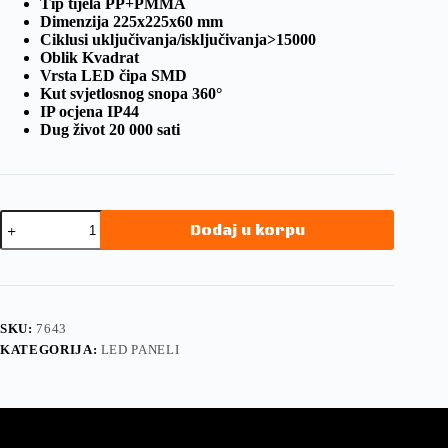
Tip tijela
PP+PMMA
Dimenzija
225x225x60 mm
Ciklusi uključivanja/isključivanja
>15000
Oblik
Kvadrat
Vrsta LED čipa
SMD
Kut svjetlosnog snopa
360°
IP ocjena
IP44
Dug život
20 000 sati
Dodaj u korpu
SKU:
7643
KATEGORIJA:
LED PANELI