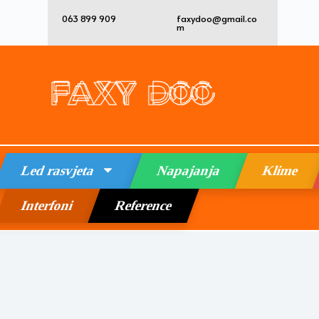
063 899 909
faxydoo@gmail.co
m
Led rasvjeta
Napajanja
Klime
Interfoni
Reference