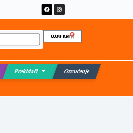
0
0.00
KM
Prekidači
Ozvučenje