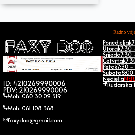
Radno vri
Ponedjeljak
7
Utorak
7:30 
Srijeda
7:30 
Četvrtak
7:3
Petak
7:30 -
Subota
8:00 
Nedjelja
NE
ID: 4210269990006
Rudarska 1
PDV: 210269990006
Mob: 060 30 09 519
Mob: 061 108 368
faxydoo@gmail.com