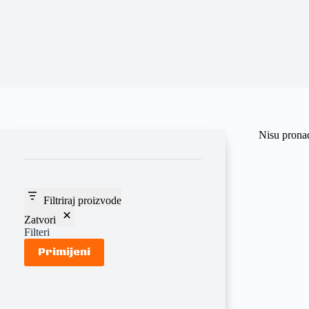
Nisu pronađ
Filtriraj proizvode
Zatvori
Filteri
Primijeni