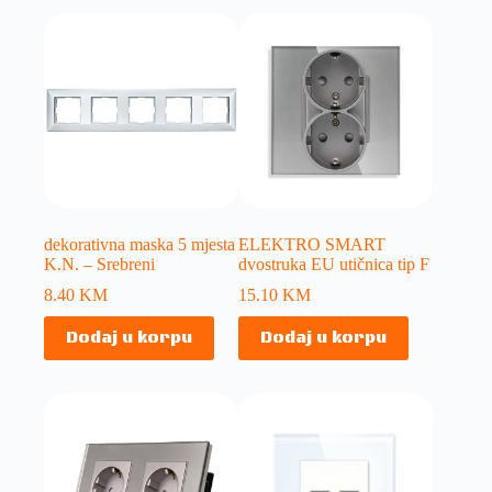
dekorativna maska 5 mjesta
ELEKTRO SMART
K.N. – Srebreni
dvostruka EU utičnica tip F
8.40
KM
15.10
KM
Dodaj u korpu
Dodaj u korpu