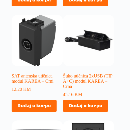
Dodaj u korpu
Dodaj u korpu
SAT antenska utičnica
Šuko utičnica 2xUSB (TIP
modul KAREA – Crni
A+C) modul KAREA –
Crna
12.20
KM
45.16
KM
Dodaj u korpu
Dodaj u korpu