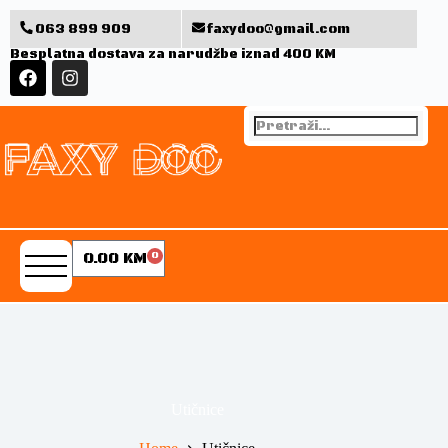
063 899 909
faxydoo@gmail.com
Besplatna dostava za narudžbe iznad 400 KM
0.00
KM
0
Utičnice