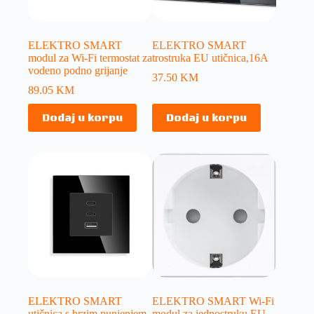
ELEKTRO SMART
ELEKTRO SMART
modul za Wi-Fi termostat za
trostruka EU utičnica,16A
vodeno podno grijanje
37.50
KM
89.05
KM
Dodaj u korpu
Dodaj u korpu
ELEKTRO SMART
ELEKTRO SMART Wi-Fi
utičnica s brzim punjenjem
modul za jednostruku EU