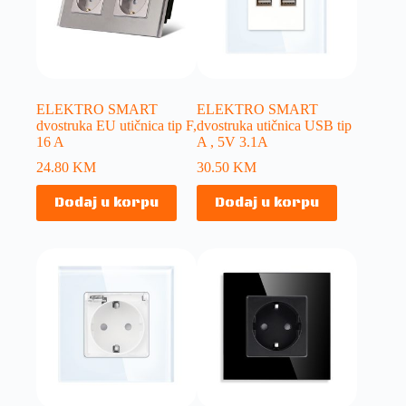
ELEKTRO SMART
ELEKTRO SMART
dvostruka EU utičnica tip F,
dvostruka utičnica USB tip
16 A
A , 5V 3.1A
24.80
KM
30.50
KM
Dodaj u korpu
Dodaj u korpu