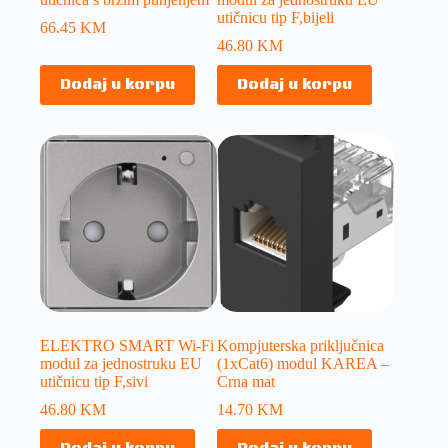
utičnicu tip F,bijeli
66.45
KM
46.80
KM
Dodaj u korpu
Dodaj u korpu
ELEKTRO SMART Wi-Fi
Kompjuterska priključnica
modul za jednostruku EU
(1xCat6) modul KAREA –
utičnicu tip F,sivi
Crna mat
46.80
KM
14.70
KM