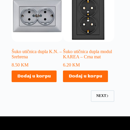
Šuko utičnica dupla K.N. –
Šuko utičnica dupla modul
Srebrena
KAREA – Crna mat
8.50
KM
6.20
KM
Dodaj u korpu
Dodaj u korpu
NEXT