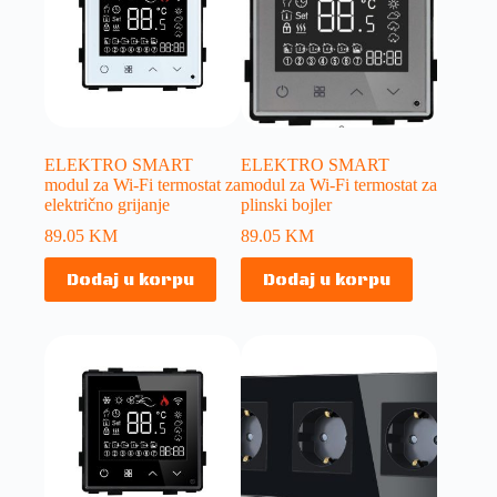
ELEKTRO SMART
ELEKTRO SMART
modul za Wi-Fi termostat za
modul za Wi-Fi termostat za
električno grijanje
plinski bojler
89.05
KM
89.05
KM
Dodaj u korpu
Dodaj u korpu