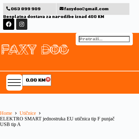
063 899 909
faxydoo@gmail.com
Besplatna dostava za narudžbe iznad 400 KM
0.00
KM
0
Home
Utičnice
ELEKTRO SMART jednostruka EU utičnica tip F punjač
USB tip A