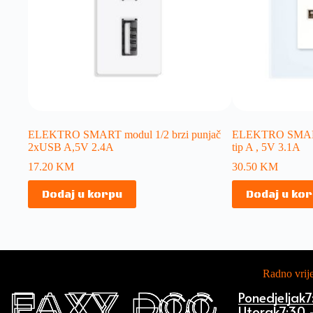
ELEKTRO SMART modul 1/2 brzi punjač
ELEKTRO SMART 
2xUSB A,5V 2.4A
tip A , 5V 3.1A
17.20
KM
30.50
KM
Dodaj u korpu
Dodaj u ko
Radno vri
Ponedjeljak
7
Utorak
7:30 