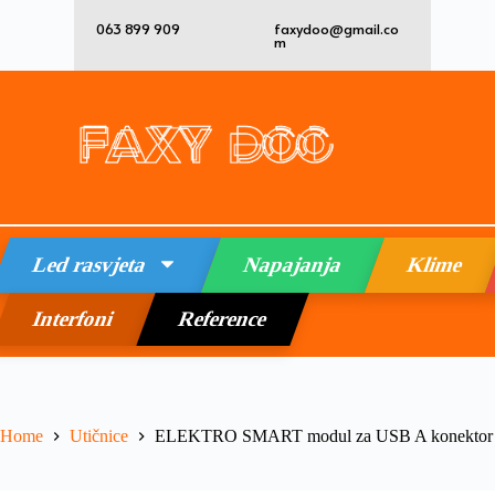
063 899 909
faxydoo@gmail.co
m
Led rasvjeta
Napajanja
Klime
Interfoni
Reference
Home
Utičnice
ELEKTRO SMART modul za USB A konektor sa