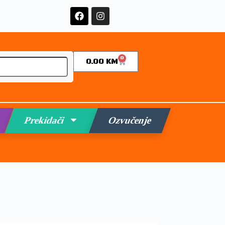
0
0.00
KM
Prekidači
Ozvučenje