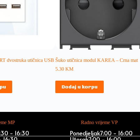
dvostruka utičnica USB
Šuko utičnica modul KAREA – Crna mat
5.30
KM
rpu
Dodaj u korpu
jeme MP
Radno vrijeme VP
:30 - 16:30
Ponedjeljak
7:00 - 16:00
- 16:30
Utorak
7:00 - 16:00