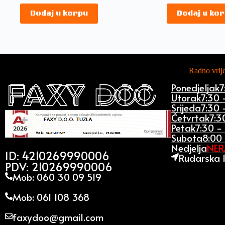
Dodaj u korpu
Dodaj u ko
Radno vri
Ponedjeljak
7
Utorak
7:30 
Srijeda
7:30 
Četvrtak
7:3
Petak
7:30 -
Subota
8:00 
Nedjelja
NE
ID: 4210269990006
Rudarska 1
PDV: 210269990006
Mob: 060 30 09 519
Mob: 061 108 368
faxydoo@gmail.com