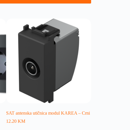
SAT antenska utičnica modul KAREA – Crni
12.20
KM