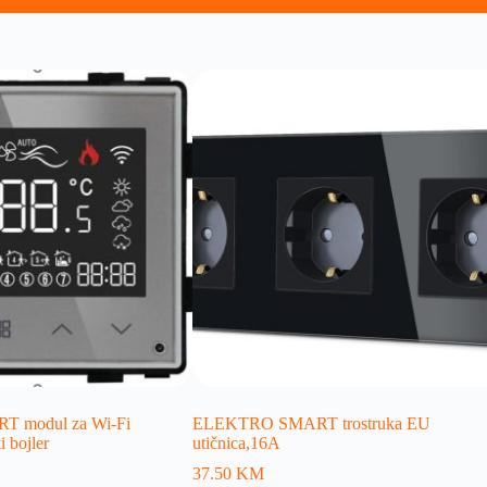
 modul za Wi-Fi
ELEKTRO SMART trostruka EU
i bojler
utičnica,16A
37.50
KM