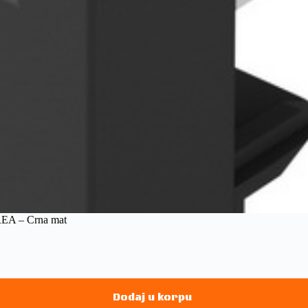
REA – Crna mat
Dodaj u korpu