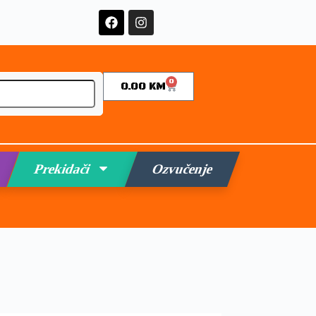
0
0.00
KM
Prekidači
Ozvučenje