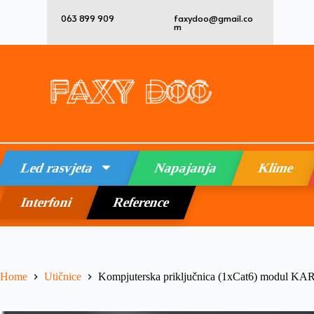
063 899 909
faxydoo@gmail.co
m
Led rasvjeta
Napajanja
Klime
Interfoni
Reference
Home
Utičnice
Kompjuterska priključnica (1xCat6) modul KA