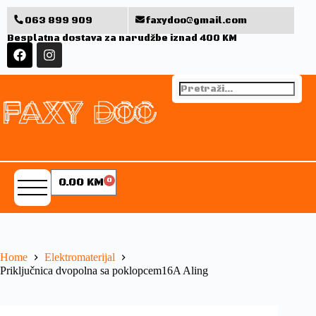
063 899 909
faxydoo@gmail.com
Besplatna dostava za narudžbe iznad 400 KM
0.00
KM
0
Home
Elektromaterijal
Priključnica dvopolna sa poklopcem16A Aling