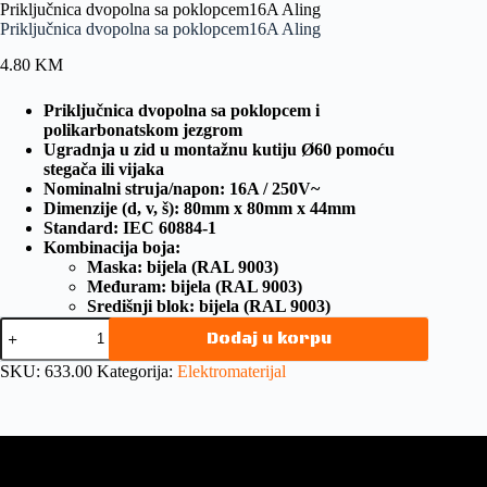
Priključnica dvopolna sa poklopcem16A Aling
Priključnica dvopolna sa poklopcem16A Aling
4.80
KM
Priključnica dvopolna sa poklopcem i
polikarbonatskom jezgrom
Ugradnja u zid u montažnu kutiju Ø60 pomoću
stegača ili vijaka
Nominalni struja/napon: 16A / 250V~
Dimenzije (d, v, š): 80mm x 80mm x 44mm
Standard: IEC 60884-1
Kombinacija boja:
Maska: bijela (RAL 9003)
Međuram: bijela (RAL 9003)
Središnji blok: bijela (RAL 9003)
Dodaj u korpu
SKU:
633.00
Kategorija:
Elektromaterijal