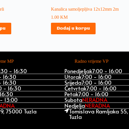
eli
Kanalica samoljepljiva 12x12mm 2m
1.00
KM
rpu
Dodaj u korpu
jeme MP
Radno vrijeme VP
:30 - 16:30
Ponedjeljak
7:00 - 16:00
- 16:30
Utorak
7:00 - 16:00
- 16:30
Srijeda
7:00 - 16:00
0 - 16:30
Četvrtak
7:00 - 16:00
 16:30
Petak
7:00 - 16:00
- 13:00
Subota
NERADNA
RADNA
Nedjelja
NERADNA
9, 75000 Tuzla
Tomislava Ramljaka 55
Tuzla