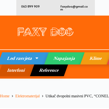
063 899 909
faxydoo@gmail.co
m
Led rasvjeta
Napajanja
Klime
Interfoni
Reference
Home
Elektromaterijal
Utikač dvopolni masivni PVC, “CONE