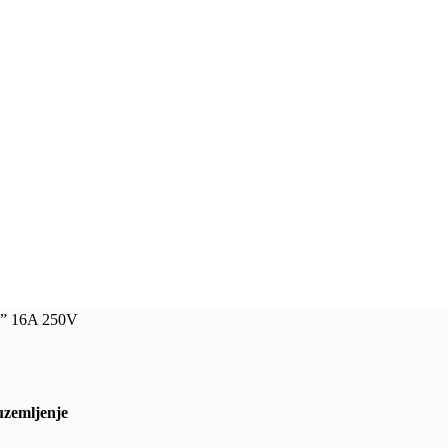
L” 16A 250V
zemljenje