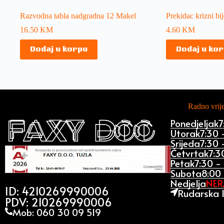
Razvodna tabla nadgradna 12 Makel
Prekidac krizni bij
16.50
KM
4.60
KM
Dodaj u korpu
Dodaj u ko
Radno vri
Ponedjeljak
7
Utorak
7:30 
Srijeda
7:30 
Četvrtak
7:3
Petak
7:30 -
Subota
8:00 
Nedjelja
NE
ID: 4210269990006
Rudarska 1
PDV: 210269990006
Mob: 060 30 09 519