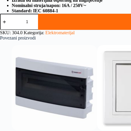
Izrada od materijala otpornog na nagnječenje
Nominalni struja/napon: 16A / 250V~
Standard: IEC 60884-1
SKU:
304.0
Kategorija:
Elektromaterijal
Povezani proizvodi