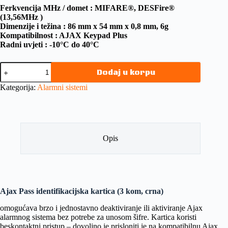
Ferkvencija MHz / domet : MIFARE®, DESFire®
(13,56MHz )
Dimenzije i težina : 86 mm x 54 mm x 0,8 mm, 6g
Kompatibilnost : AJAX Keypad Plus
Radni uvjeti : -10°C do 40°C
Dodaj u korpu
Kategorija:
Alarmni sistemi
Opis
Ajax Pass identifikacijska kartica (3 kom, crna)
omogućava brzo i jednostavno deaktiviranje ili aktiviranje Ajax
alarmnog sistema bez potrebe za unosom šifre. Kartica koristi
beskontaktni pristup – dovoljno je prisloniti je na kompatibilnu Ajax