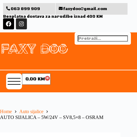
063 899 909
faxydoo@gmail.com
Besplatna dostava za narudžbe iznad 400 KM
0.00
KM
0
Home
Auto sijalice
AUTO SIJALICA – 5W/24V – SV8,5×8 – OSRAM