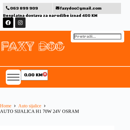
063 899 909
faxydoo@gmail.com
Besplatna dostava za narudžbe iznad 400 KM
0.00
KM
0
Home
Auto sijalice
AUTO SIJALICA H1 70W 24V OSRAM