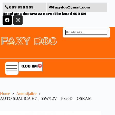
063 899 909
faxydoo@gmail.com
Besplatna dostava za narudžbe iznad 400 KM
0.00
KM
0
Home
Auto sijalice
AUTO SIJALICA H7 – 55W/12V – Px26D – OSRAM