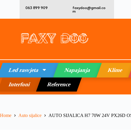
063 899 909
faxydoo@gmail.co
m
Led rasvjeta
Napajanja
Klime
Interfoni
Reference
Home
Auto sijalice
AUTO SIJALICA H7 70W 24V PX26D 