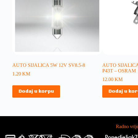
AUTO SIJALICA 5W 12V SV8.5-8
AUTO SIJALICA 
P43T – OSRAM
1.20
KM
12.00
KM
Dodaj u korpu
Dodaj u ko
Radno vri
Ponedjeljak
7