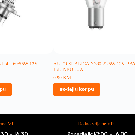
H4 – 60/55W 12V –
AUTO SIJALICA N380 21/5W 12V BA
15D NEOLUX
0.90
KM
rpu
Dodaj u korpu
jeme MP
Radno vrijeme VP
:30 - 16:30
Ponedjeljak
7:00 - 16:00