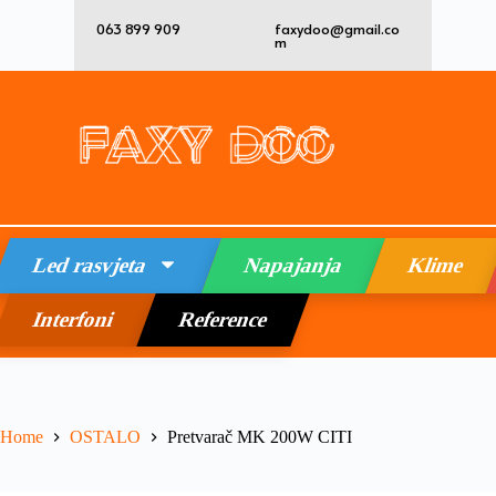
063 899 909
faxydoo@gmail.co
m
Led rasvjeta
Napajanja
Klime
Interfoni
Reference
Home
OSTALO
Pretvarač MK 200W CITI