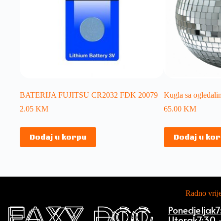
BATERIJA FUJITSU CR2032 FDK 20079
Kugla sa ogledal
2.05
KM
65.00
KM
Dodaj u korpu
Dodaj u ko
Radno vri
Ponedjeljak
7
Utorak
7:30 