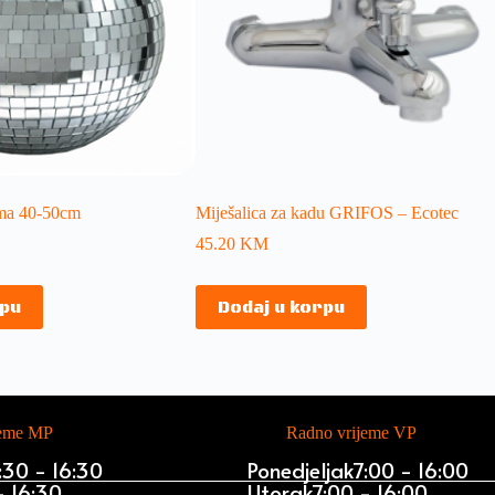
ima 40-50cm
Miješalica za kadu GRIFOS – Ecotec
45.20
KM
rpu
Dodaj u korpu
jeme MP
Radno vrijeme VP
:30 - 16:30
Ponedjeljak
7:00 - 16:00
- 16:30
Utorak
7:00 - 16:00