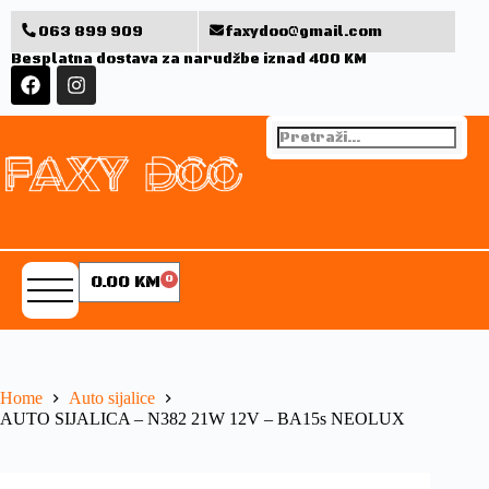
063 899 909
faxydoo@gmail.com
Besplatna dostava za narudžbe iznad 400 KM
0.00
KM
0
Home
Auto sijalice
AUTO SIJALICA – N382 21W 12V – BA15s NEOLUX