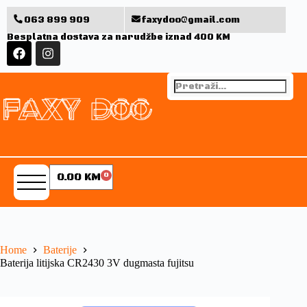
063 899 909
faxydoo@gmail.com
Besplatna dostava za narudžbe iznad 400 KM
0.00
KM
0
Home
Baterije
Baterija litijska CR2430 3V dugmasta fujitsu