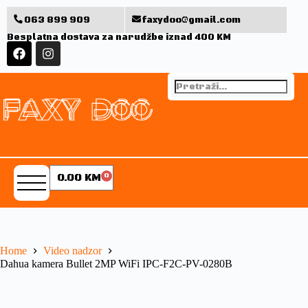
063 899 909
faxydoo@gmail.com
Besplatna dostava za narudžbe iznad 400 KM
0.00
KM
0
Home
Video nadzor
Dahua kamera Bullet 2MP WiFi IPC-F2C-PV-0280B