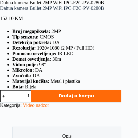
Dahua kamera Bullet 2MP WiFi IPC-F2C-PV-0280B
Dahua kamera Bullet 2MP WiFi IPC-F2C-PV-0280B
152.10
KM
Broj megapiksela:
2MP
Tip senzora:
CMOS
Detekcija pokreta:
DA
Rezolucija:
1920×1080 (2 MP / Full HD)
Pomoćno osvetljenje:
IR LED
Domet osvetljenja:
30m
Vidno polje:
98°
Mikrofon:
DA
Zvučnik:
DA
Materijal kućišta:
Metal i plastika
Boja:
Bijela
Dodaj u korpu
Kategorija:
Video nadzor
Opis