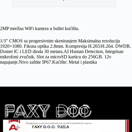
2MP mrežna WiFi kamera u bullet kućištu.
1/3” CMOS sa progresivnim skeniranjem Maksimalna rezolucija
1920×1080. Fiksna optika 2.8mm. Kompresija H.265/H.264. DWDR.
Domet IC i LED dioda 30 metara.AI Human Detection, Integrisan
mikrofoni zvučnik. Slot za microSD karticu do 256GB. 12v
napajanje.Nivo zaštite IP67.Kućište: Metal i plastika