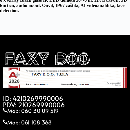
6 x Array Black glass IR LED dometa 50-70 m, 12VDC/PoE, SD
kartica, audio in/out, Onvif, IP67 zaštita, AI videoanalitika, face
detection.
ID: 4210269990006
PDV: 210269990006
Mob: 060 30 09 519
Mob: 061 108 368