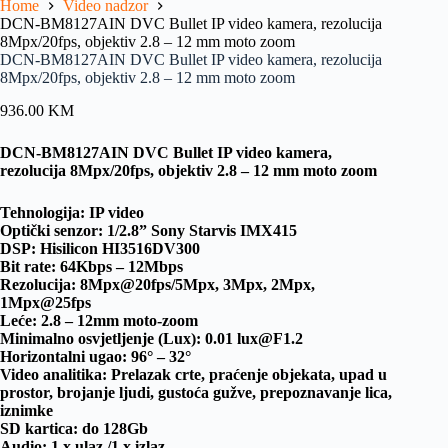
Home
Video nadzor
DCN-BM8127AIN DVC Bullet IP video kamera, rezolucija
8Mpx/20fps, objektiv 2.8 – 12 mm moto zoom
DCN-BM8127AIN DVC Bullet IP video kamera, rezolucija
8Mpx/20fps, objektiv 2.8 – 12 mm moto zoom
936.00
KM
DCN-BM8127AIN DVC Bullet IP video kamera,
rezolucija 8Mpx/20fps, objektiv 2.8 – 12 mm moto zoom
Tehnologija: IP video
Optički senzor: 1/2.8” Sony Starvis IMX415
DSP: Hisilicon HI3516DV300
Bit rate: 64Kbps – 12Mbps
Rezolucija: 8Mpx@20fps/5Mpx, 3Mpx, 2Mpx,
1Mpx@25fps
Leće: 2.8 – 12mm moto-zoom
Minimalno osvjetljenje (Lux): 0.01 lux@F1.2
Horizontalni ugao: 96° – 32°
Video analitika: Prelazak crte, praćenje objekata, upad u
prostor, brojanje ljudi, gustoća gužve, prepoznavanje lica,
iznimke
SD kartica: do 128Gb
Audio: 1 x ulaz /1 x izlaz