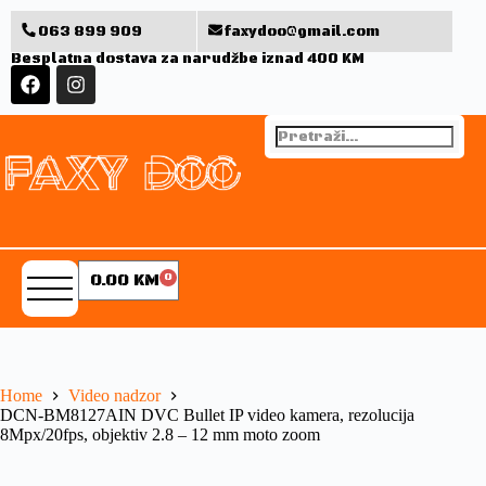
063 899 909
faxydoo@gmail.com
Besplatna dostava za narudžbe iznad 400 KM
0.00
KM
0
Home
Video nadzor
DCN-BM8127AIN DVC Bullet IP video kamera, rezolucija
8Mpx/20fps, objektiv 2.8 – 12 mm moto zoom