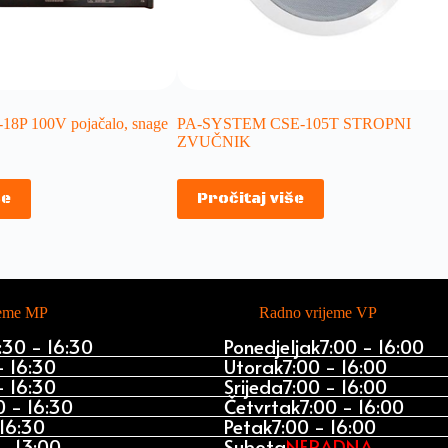
18P 100V pojačalo, snage
PA-SYSTEM CSE-105T STROPNI
ZVUČNIK
še
Pročitaj više
jeme MP
Radno vrijeme VP
:30 - 16:30
Ponedjeljak
7:00 - 16:00
- 16:30
Utorak
7:00 - 16:00
- 16:30
Srijeda
7:00 - 16:00
0 - 16:30
Četvrtak
7:00 - 16:00
 16:30
Petak
7:00 - 16:00
- 13:00
Subota
NERADNA