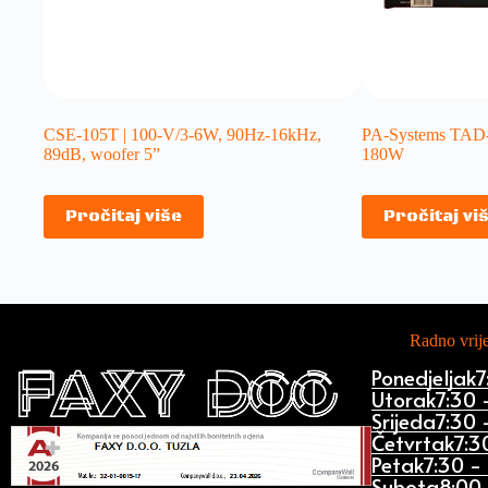
CSE-105T | 100-V/3-6W, 90Hz-16kHz,
PA-Systems TAD-
89dB, woofer 5”
180W
Pročitaj više
Pročitaj vi
Radno vri
Ponedjeljak
7
Utorak
7:30 
Srijeda
7:30 
Četvrtak
7:3
Petak
7:30 -
Subota
8:00 