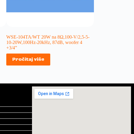
WSE-104TA/WT 20W na 8Ω,100-V/2,5-5-
10-20W,100Hz-20kHz, 87dB, woofer 4
+3/4”
Pročitaj više