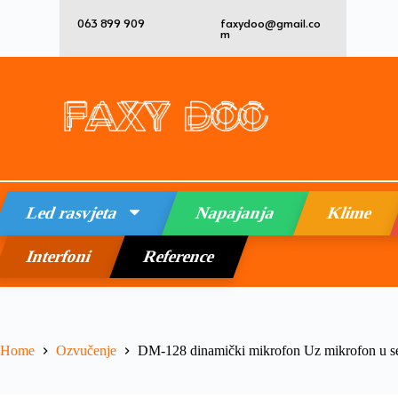
063 899 909
faxydoo@gmail.co
m
Led rasvjeta
Napajanja
Klime
Interfoni
Reference
Home
Ozvučenje
DM-128 dinamički mikrofon Uz mikrofon u se