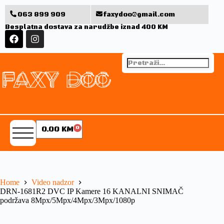
063 899 909
faxydoo@gmail.com
Besplatna dostava za narudžbe iznad 400 KM
0.00
KM
0
Home
Video nadzor
DRN-1681R2 DVC IP Kamere 16 KANALNI SNIMAČ
podržava 8Mpx/5Mpx/4Mpx/3Mpx/1080p