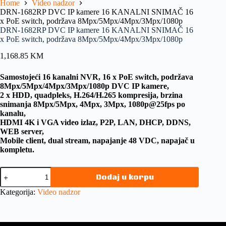
Home
Video nadzor
DRN-1682RP DVC IP kamere 16 KANALNI SNIMAČ 16
x PoE switch, podržava 8Mpx/5Mpx/4Mpx/3Mpx/1080p
DRN-1682RP DVC IP kamere 16 KANALNI SNIMAČ 16
x PoE switch, podržava 8Mpx/5Mpx/4Mpx/3Mpx/1080p
1,168.85
KM
Samostojeći 16 kanalni NVR, 16 x PoE switch, podržava
8Mpx/5Mpx/4Mpx/3Mpx/1080p DVC IP kamere,
2 x HDD, quadpleks, H.264/H.265 kompresija, brzina
snimanja 8Mpx/5Mpx, 4Mpx, 3Mpx, 1080p@25fps po
kanalu,
HDMI 4K i VGA video izlaz, P2P, LAN, DHCP, DDNS,
WEB server,
Mobile client, dual stream, napajanje 48 VDC, napajač u
kompletu.
Dodaj u korpu
Kategorija:
Video nadzor