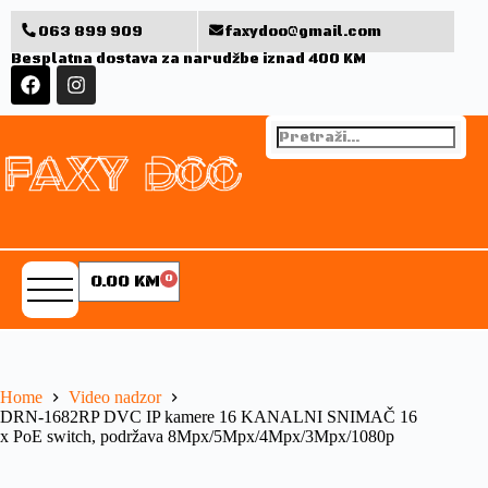
063 899 909
faxydoo@gmail.com
Besplatna dostava za narudžbe iznad 400 KM
0.00
KM
0
Home
Video nadzor
DRN-1682RP DVC IP kamere 16 KANALNI SNIMAČ 16
x PoE switch, podržava 8Mpx/5Mpx/4Mpx/3Mpx/1080p