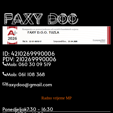
ID: 4210269990006
PDV: 210269990006
Mob: 060 30 09 519
Mob: 061 108 368
faxydoo@gmail.com
Radno vrijeme MP
Ponedjeljak
7:30 - 16:30