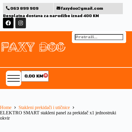
063 899 909
faxydoo@gmail.com
Besplatna dostava za narudžbe iznad 400 KM
0.00
KM
0
Home
Stakleni prekidači i utičnice
ELEKTRO SMART stakleni panel za prekidač x1 jednostruki
okvir