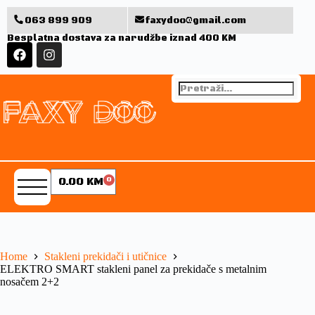
063 899 909
faxydoo@gmail.com
Besplatna dostava za narudžbe iznad 400 KM
0.00
KM
0
Home
Stakleni prekidači i utičnice
ELEKTRO SMART stakleni panel za prekidače s metalnim
nosačem 2+2