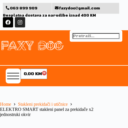
063 899 909
faxydoo@gmail.com
Besplatna dostava za narudžbe iznad 400 KM
0.00
KM
0
Home
Stakleni prekidači i utičnice
ELEKTRO SMART stakleni panel za prekidače x2
jednostruki okvir