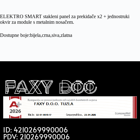
ELEKTRO SMART stakleni panel za prekidače x2 + jednostruki
okvir za module s metalnim nosačem.
Dostupne boje:bijela,crna,siva,zlatna
ID: 4210269990006
PDV: 210269990006