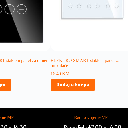
takleni panel za dimer
ELEKTRO SMART stakleni panel za
prekidače
16.40
KM
rpu
Dodaj u korpu
jeme MP
Radno vrijeme VP
:30 - 16:30
Ponedjeljak
7:00 - 16:00