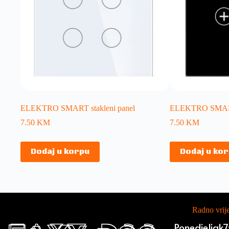
ELEKTRO SMART stakleni panel
ELEKTRO SMART s
7.50
KM
7.50
KM
Dodaj u korpu
Dodaj u ko
Radno vri
Ponedjeljak
7