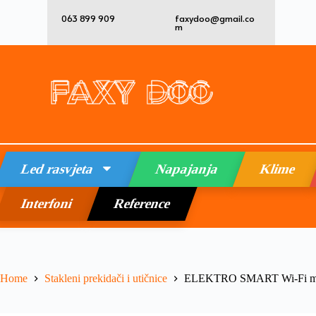
063 899 909
faxydoo@gmail.co
m
Led rasvjeta
Napajanja
Klime
Interfoni
Reference
Home
Stakleni prekidači i utičnice
ELEKTRO SMART Wi-Fi modul