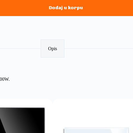
Dodaj u korpu
Opis
600W.