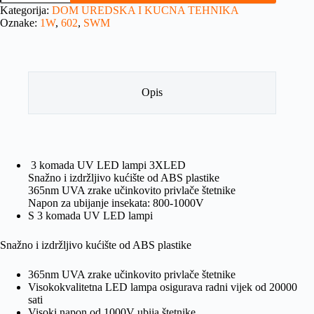
Kategorija:
DOM UREDSKA I KUCNA TEHNIKA
Oznake:
1W
,
602
,
SWM
Opis
3 komada UV LED lampi 3XLED
Snažno i izdržljivo kućište od ABS plastike
365nm UVA zrake učinkovito privlače štetnike
Napon za ubijanje insekata: 800-1000V
S 3 komada UV LED lampi
Snažno i izdržljivo kućište od ABS plastike
365nm UVA zrake učinkovito privlače štetnike
Visokokvalitetna LED lampa osigurava radni vijek od 20000
sati
Visoki napon od 1000V ubija štetnike