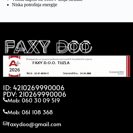
Niska potrošnja energije
ID: 4210269990006
PDV: 210269990006
Mob: 060 30 09 519
Mob: 061 108 368
faxydoo@gmail.com