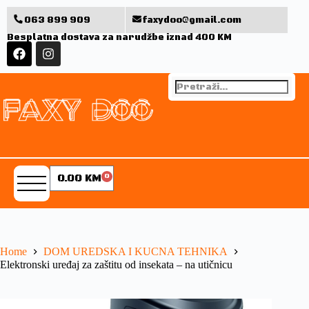
063 899 909
faxydoo@gmail.com
Besplatna dostava za narudžbe iznad 400 KM
0.00
KM
0
Home
DOM UREDSKA I KUCNA TEHNIKA
Elektronski uređaj za zaštitu od insekata – na utičnicu