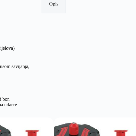
Opis
ijelova)
usom savijanja,
 bor.
na udarce