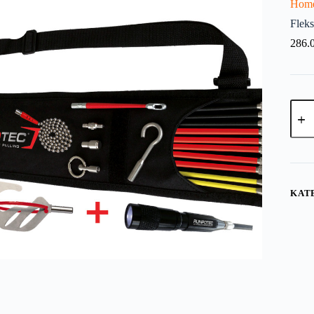
Hom
Flek
286.
KAT