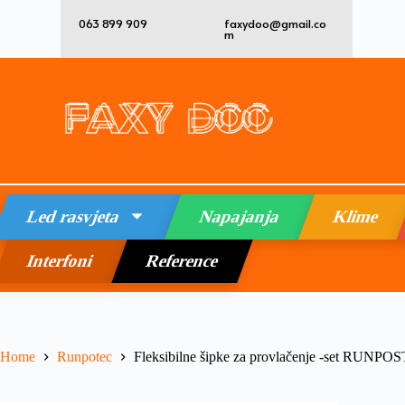
063 899 909
faxydoo@gmail.co
m
Led rasvjeta
Napajanja
Klime
Interfoni
Reference
Home
Runpotec
Fleksibilne šipke za provlačenje -set RUNP