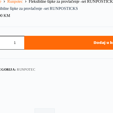
e
Runpotec
Fleksibilne šipke za provlačenje -set RUNPOSTIC
sibilne šipke za provlačenje -set RUNPOSTICKS
00
KM
Dodaj u 
EGORIJA:
RUNPOTEC