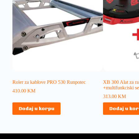
Roler za kablove PRO 530 Runpotec
XB 300 Alat za r
+multifunkciski se
410.00
KM
313.00
KM
Dodaj u korpu
Dodaj u ko