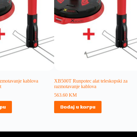
azmotavanje kablova
XB500T Runpotec alat teleskopski za
t
razmotavanje kablova
563.60
KM
rpu
Dodaj u korpu