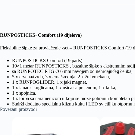
RUNPOSTICKS- Comfort (19 dijelova)
Fleksibilne šipke za provlačenje -set – RUNPOSTICKS Comfort (19 d
RUNPOSTICKS Comfort (19 parts)
10×1 metar RUNPOSTICKS , bazaltne šipke s ekstremnim radij
sa RUNPOTEC RTG Ø 6 mm navojem od nehrđajučeg čelika,
5 x crvena/tvrda, 3 x crna/srednja, 2 x žuta/mekana,
1 x RUNPOGLIDER, 1 x jaki magnet,
1 x lanac s kuglicama, 1 x ušica sa prstenom, 1 x kuka,
1 x spojnica,
1 x torba sa naramenicom u koju se može pohraniti kompletan pri
Sadrži dodatno specijalnu kliznu kuku i LED svjetiljku otpornu 
Povezani proizvodi