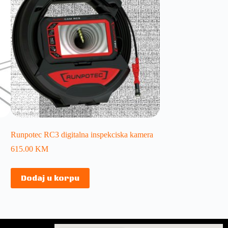
Runpotec RC3 digitalna inspekciska kamera
615.00
KM
Dodaj u korpu