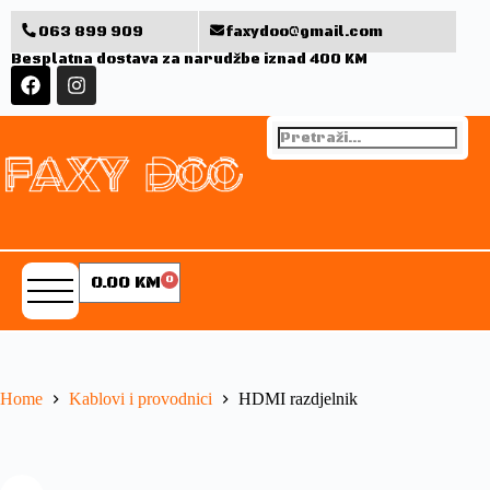
063 899 909
faxydoo@gmail.com
Besplatna dostava za narudžbe iznad 400 KM
0.00
KM
0
Home
Kablovi i provodnici
HDMI razdjelnik