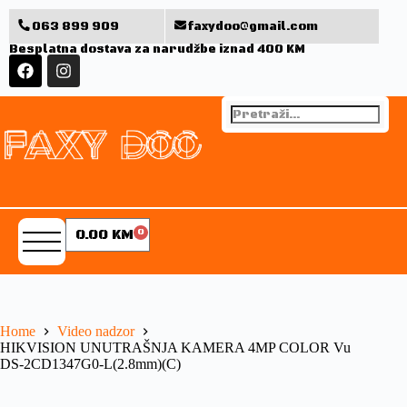
063 899 909
faxydoo@gmail.com
Besplatna dostava za narudžbe iznad 400 KM
0.00
KM
0
Home
Video nadzor
HIKVISION UNUTRAŠNJA KAMERA 4MP COLOR Vu
DS-2CD1347G0-L(2.8mm)(C)