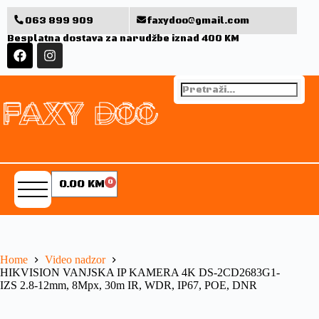
063 899 909
faxydoo@gmail.com
Besplatna dostava za narudžbe iznad 400 KM
0.00
KM
0
Home
Video nadzor
HIKVISION VANJSKA IP KAMERA 4K DS-2CD2683G1-
IZS 2.8-12mm, 8Mpx, 30m IR, WDR, IP67, POE, DNR