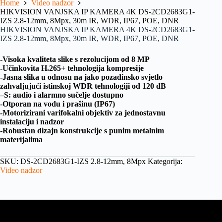
Home
Video nadzor
HIKVISION VANJSKA IP KAMERA 4K DS-2CD2683G1-
IZS 2.8-12mm, 8Mpx, 30m IR, WDR, IP67, POE, DNR
HIKVISION VANJSKA IP KAMERA 4K DS-2CD2683G1-
IZS 2.8-12mm, 8Mpx, 30m IR, WDR, IP67, POE, DNR
-Visoka kvaliteta slike s rezolucijom od 8 MP
-Učinkovita H.265+ tehnologija kompresije
-Jasna slika u odnosu na jako pozadinsko svjetlo
zahvaljujući istinskoj WDR tehnologiji od 120 dB
–S: audio i alarmno sučelje dostupno
-Otporan na vodu i prašinu (IP67)
-Motorizirani varifokalni objektiv za jednostavnu
instalaciju i nadzor
-Robustan dizajn konstrukcije s punim metalnim
materijalima
SKU:
DS-2CD2683G1-IZS 2.8-12mm, 8Mpx
Kategorija:
Video nadzor