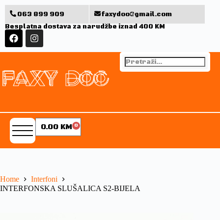
063 899 909
faxydoo@gmail.com
Besplatna dostava za narudžbe iznad 400 KM
0.00
KM
0
Home
Interfoni
INTERFONSKA SLUŠALICA S2-BIJELA