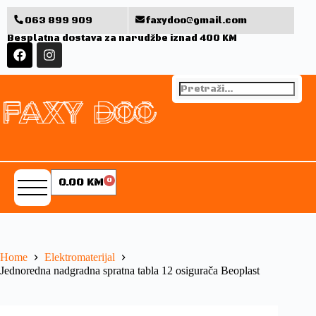
063 899 909
faxydoo@gmail.com
Besplatna dostava za narudžbe iznad 400 KM
0.00
KM
0
Home
Elektromaterijal
Jednoredna nadgradna spratna tabla 12 osigurača Beoplast