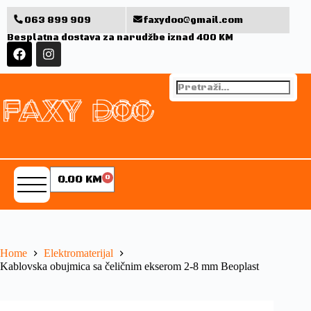
063 899 909
faxydoo@gmail.com
Besplatna dostava za narudžbe iznad 400 KM
0.00
KM
0
Home
Elektromaterijal
Kablovska obujmica sa čeličnim ekserom 2-8 mm Beoplast