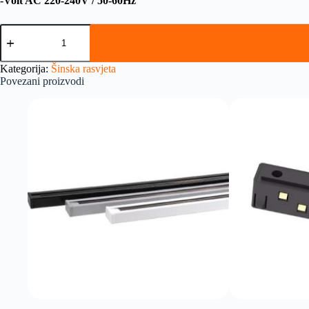
-Volt AC 220-240V / 50-60Hz
Kategorija:
Šinska rasvjeta
Povezani proizvodi