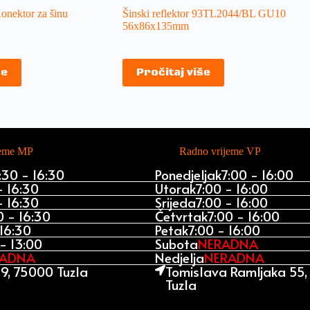
onektor za šinu
Šinski reflektor 93TL2044/BL GU10
56х86х135mm
še
Pročitaj više
jeme MP
Radno vrijeme VP
:30 - 16:30
Ponedjeljak
7:00 - 16:00
- 16:30
Utorak
7:00 - 16:00
- 16:30
Srijeda
7:00 - 16:00
0 - 16:30
Četvrtak
7:00 - 16:00
 16:30
Petak
7:00 - 16:00
- 13:00
Subota
NERADNA
RADNA
Nedjelja
NERADNA
9, 75000 Tuzla
Tomislava Ramljaka 55
Tuzla