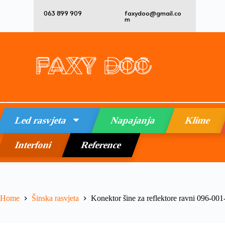
063 899 909
faxydoo@gmail.co
m
Led rasvjeta
Napajanja
Klime
Interfoni
Reference
Home
Šinska rasvjeta
Konektor šine za reflektore ravni 096-001