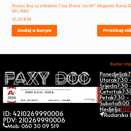
Nosiva šina za reflektore Crna Horoz 1m 097-
Magnetni Ravni K
001-0001
16.20
KM
Dodaj u korpu
Pročitaj vi
Radno vri
Ponedjeljak
7
Utorak
7:30 
Srijeda
7:30 
Četvrtak
7:3
Petak
7:30 -
Subota
8:00 
Nedjelja
NE
ID: 4210269990006
Rudarska 1
PDV: 210269990006
Mob: 060 30 09 519