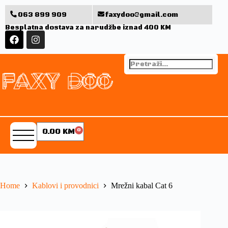
063 899 909
faxydoo@gmail.com
Besplatna dostava za narudžbe iznad 400 KM
0.00
KM
0
Home
Kablovi i provodnici
Mrežni kabal Cat 6