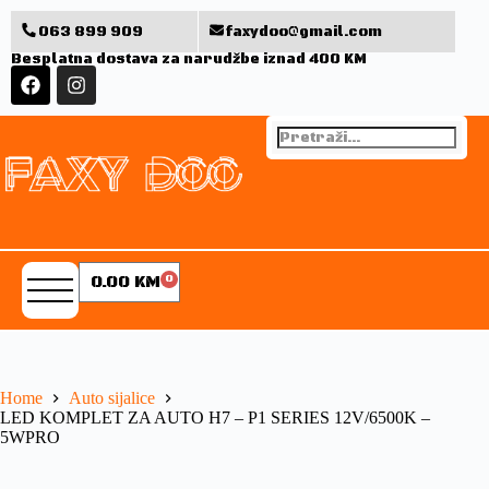
063 899 909
faxydoo@gmail.com
Besplatna dostava za narudžbe iznad 400 KM
0.00
KM
0
Home
Auto sijalice
LED KOMPLET ZA AUTO H7 – P1 SERIES 12V/6500K –
5WPRO