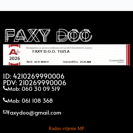
ID: 4210269990006
PDV: 210269990006
Mob: 060 30 09 519
Mob: 061 108 368
faxydoo@gmail.com
Radno vrijeme MP