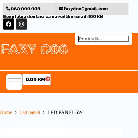
063 899 909
faxydoo@gmail.com
Besplatna dostava za narudžbe iznad 400 KM
0.00
KM
0
Home
Led paneli
LED PANEL 6W