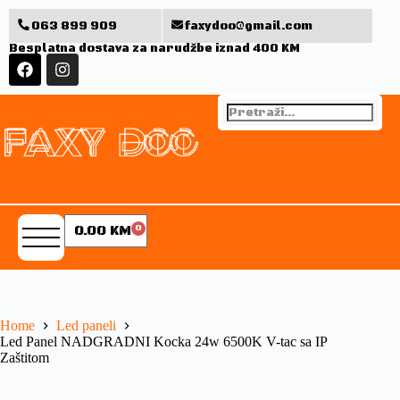
063 899 909
faxydoo@gmail.com
Besplatna dostava za narudžbe iznad 400 KM
0.00
KM
0
Home
Led paneli
Led Panel NADGRADNI Kocka 24w 6500K V-tac sa IP
Zaštitom