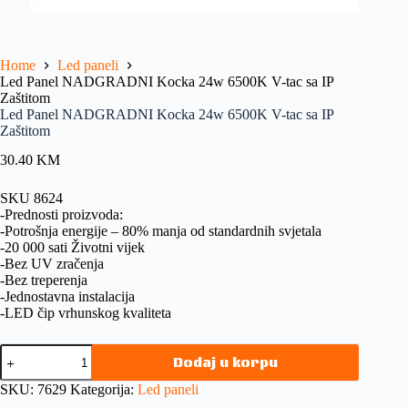
Home
Led paneli
Led Panel NADGRADNI Kocka 24w 6500K V-tac sa IP
Zaštitom
Led Panel NADGRADNI Kocka 24w 6500K V-tac sa IP
Zaštitom
30.40
KM
SKU 8624
-Prednosti proizvoda:
-Potrošnja energije – 80% manja od standardnih svjetala
-20 000 sati Životni vijek
-Bez UV zračenja
-Bez treperenja
-Jednostavna instalacija
-LED čip vrhunskog kvaliteta
Dodaj u korpu
SKU:
7629
Kategorija:
Led paneli