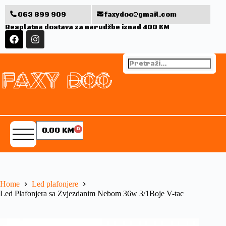
063 899 909
faxydoo@gmail.com
Besplatna dostava za narudžbe iznad 400 KM
0.00
KM
0
Home
Led plafonjere
Led Plafonjera sa Zvjezdanim Nebom 36w 3/1Boje V-tac