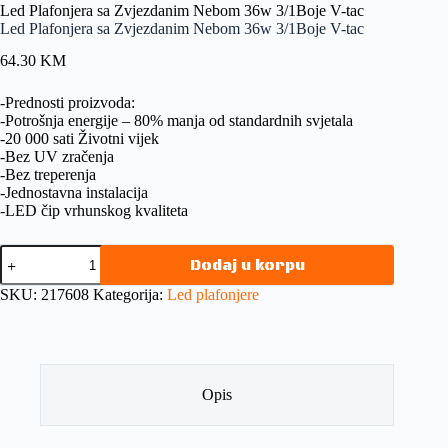
Led Plafonjera sa Zvjezdanim Nebom 36w 3/1Boje V-tac
Led Plafonjera sa Zvjezdanim Nebom 36w 3/1Boje V-tac
64.30
KM
-Prednosti proizvoda:
-Potrošnja energije – 80% manja od standardnih svjetala
-20 000 sati Životni vijek
-Bez UV zračenja
-Bez treperenja
-Jednostavna instalacija
-LED čip vrhunskog kvaliteta
Dodaj u korpu
SKU:
217608
Kategorija:
Led plafonjere
Opis