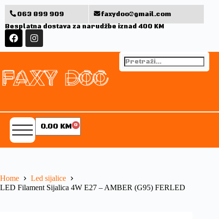
063 899 909
faxydoo@gmail.com
Besplatna dostava za narudžbe iznad 400 KM
0.00
KM
0
Home
Led sijalice
LED Filament Sijalica 4W E27 – AMBER (G95) FERLED