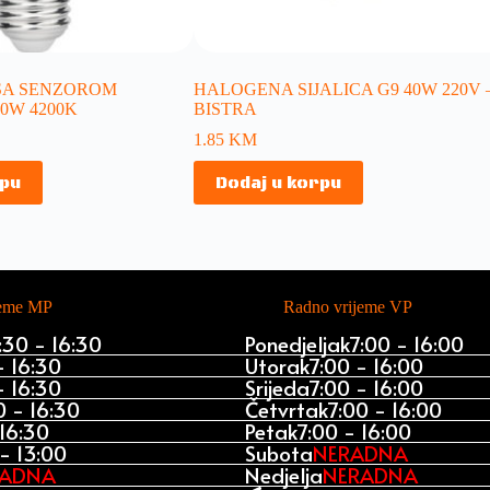
 SA SENZOROM
HALOGENA SIJALICA G9 40W 220V 
10W 4200K
BISTRA
1.85
KM
rpu
Dodaj u korpu
jeme MP
Radno vrijeme VP
:30 - 16:30
Ponedjeljak
7:00 - 16:00
- 16:30
Utorak
7:00 - 16:00
- 16:30
Srijeda
7:00 - 16:00
0 - 16:30
Četvrtak
7:00 - 16:00
 16:30
Petak
7:00 - 16:00
- 13:00
Subota
NERADNA
RADNA
Nedjelja
NERADNA