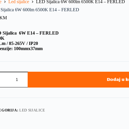
e
Led sijalice
LED Sijalica 6W 600lm 6500K E14 – FERLED
Sijalica 6W 600lm 6500K E14 – FERLED
KM
 Sijalica 6W E14 – FERLED
0K
Lm / 85-265V / IP20
enzije: 100mmx37mm
Dodaj u 
EGORIJA:
LED SIJALICE