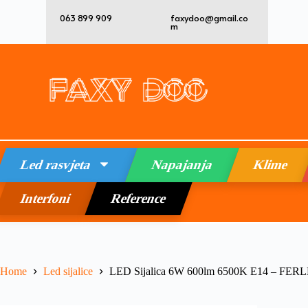
063 899 909
faxydoo@gmail.co
m
Led rasvjeta
Napajanja
Klime
Interfoni
Reference
Home
Led sijalice
LED Sijalica 6W 600lm 6500K E14 – FER