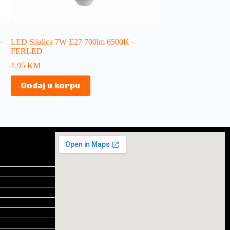
–
LED Sijalica 7W E27 700lm 6500K –
FERLED
1.95
KM
Dodaj u korpu