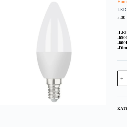
Hom
LED 
2.00
-LED
-650
-600
-Dim
KAT