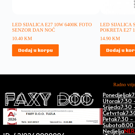
LED SIJALICA E27 10W 6400K FOTO
LED SIJALICA
SENZOR DAN NOĆ
POKRETA E27 
10.40
KM
14.90
KM
Dodaj u korpu
Dodaj u ko
Radno vri
Ponedjeljak
7
Utorak
7:30 
Srijeda
7:30 
Četvrtak
7:3
Petak
7:30 -
Subota
8:00 
Nedjelja
NE