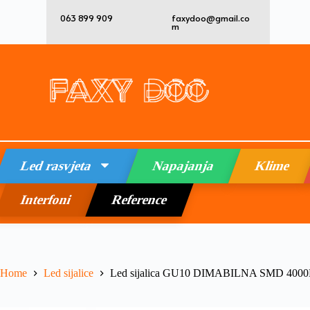
063 899 909
faxydoo@gmail.co
m
Led rasvjeta
Napajanja
Klime
Interfoni
Reference
Home
Led sijalice
Led sijalica GU10 DIMABILNA SMD 4000