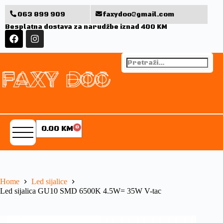
063 899 909
faxydoo@gmail.com
Besplatna dostava za narudžbe iznad 400 KM
0.00
KM
0
Home
Led sijalice
Led sijalica GU10 SMD 6500K 4.5W= 35W V-tac