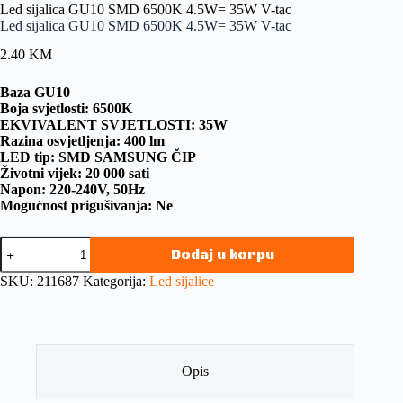
Led sijalica GU10 SMD 6500K 4.5W= 35W V-tac
Led sijalica GU10 SMD 6500K 4.5W= 35W V-tac
2.40
KM
Baza GU10
Boja svjetlosti: 6500K
EKVIVALENT SVJETLOSTI: 35W
Razina osvjetljenja: 400 lm
LED tip: SMD SAMSUNG ČIP
Životni vijek: 20 000 sati
Napon: 220-240V, 50Hz
Mogućnost prigušivanja: Ne
Dodaj u korpu
SKU:
211687
Kategorija:
Led sijalice
Opis